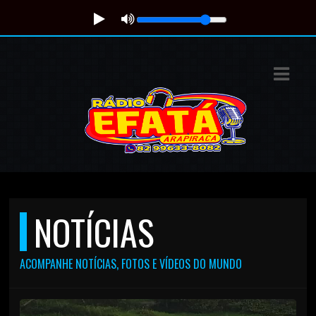
ASTS
IAS
IA
DOS
RAMAÇÃO
TOS
NOTÍCIAS
E
ACOMPANHE NOTÍCIAS, FOTOS E VÍDEOS DO MUNDO
E
ATO