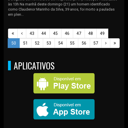
às 13h Na manhã deste domingo (21) um homem identificado
como Claudenor Marinho da Silva, 39 anos, foi morto a pauladas
em plen...
43
44
45
46
47
48
49
50
51
52
53
54
55
56
57
APLICATIVOS