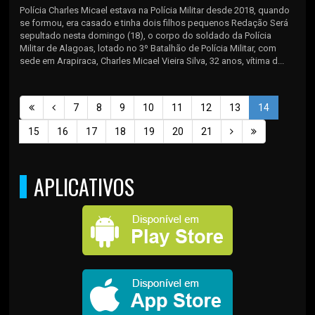
Polícia Charles Micael estava na Polícia Militar desde 2018, quando
se formou, era casado e tinha dois filhos pequenos Redação Será
sepultado nesta domingo (18), o corpo do soldado da Polícia
Militar de Alagoas, lotado no 3º Batalhão de Polícia Militar, com
sede em Arapiraca, Charles Micael Vieira Silva, 32 anos, vítima d...
7
8
9
10
11
12
13
14
15
16
17
18
19
20
21
APLICATIVOS