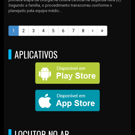
Segundo a família, o procedimento transcorreu conforme o
planejado pela equipe médic...
1
2
3
4
5
6
7
8
APLICATIVOS
LOCUTOR NO AR