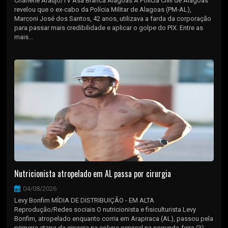
Charlene Araújo/TV Asa Branca Alagoas A Polícia Civil de Alagoas
revelou que o ex-cabo da Polícia Militar de Alagoas (PM-AL),
Marconi José dos Santos, 42 anos, utilizava a farda da corporação
para passar mais credibilidade e aplicar o golpe do PIX. Entre as
mais...
Nutricionista atropelado em AL passa por cirurgia
04/08/2026
Levy Bonfim MÍDIA DE DISTRIBUIÇÃO - EM ALTA
Reprodução/Redes sociais O nutricionista e fisiculturista Levy
Bonfim, atropelado enquanto corria em Arapiraca (AL), passou pela
primeira etapa da cirurgia na coluna cervical na segunda-feira (3).