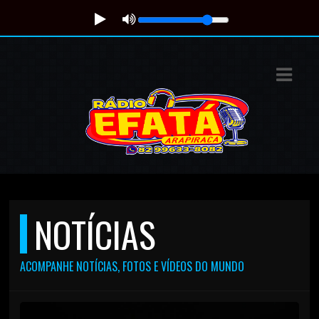
ASTS
IAS
IA
DOS
RAMAÇÃO
TOS
NOTÍCIAS
E
ACOMPANHE NOTÍCIAS, FOTOS E VÍDEOS DO MUNDO
E
ATO