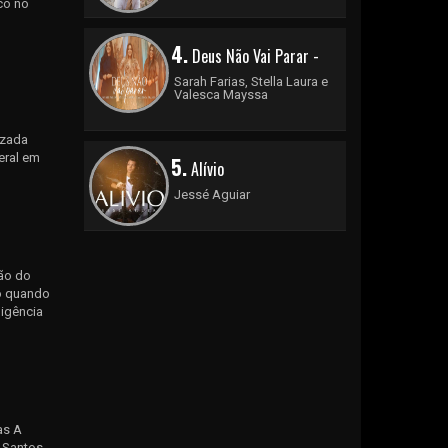
co no
4.
Deus Não Vai Parar -
Sarah Farias, Stella Laura e
Valesca Mayssa
izada
eral em
5.
Alívio
Jessé Aguiar
ão do
to quando
ligência
as A
 Santos,