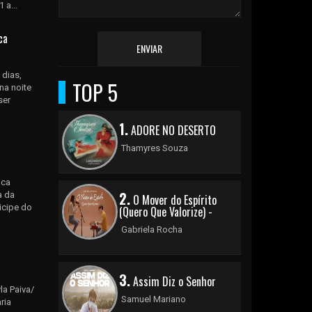
 a...
ca
ENVIAR
 dias,
TOP 5
na noite
ser
1.
ADORE NO DESERTO
Thamyres Souza
nca
2.
a da
O Mover do Espírito
ticipe do
(Quero Que Valorize) -
Gabriela Rocha
3.
Assim Diz o Senhor
la Paiva/
Samuel Mariano
ria