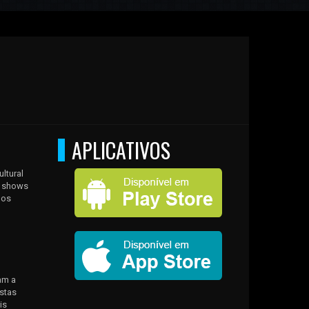
APLICATIVOS
ltural
 a shows
 os
am a
stas
is