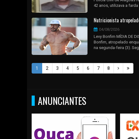
42 anos, utilizava a fard
Nutricionista atropelad
04/08/2026
Levy Bonfim MÍDIA DE DIS
Bonfim, atropelado enquan
na segunda-feira (3). Se
1
2
3
4
5
6
7
8
ANUNCIANTES