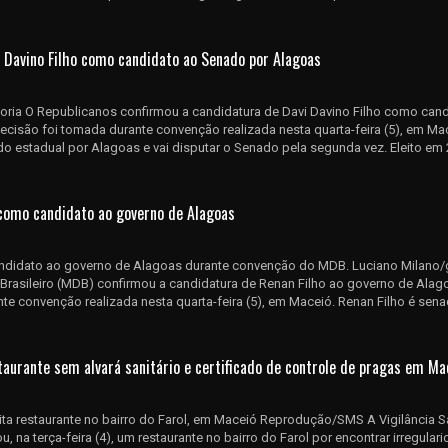
i Davino Filho como candidato ao Senado por Alagoas
oria O Republicanos confirmou a candidatura de Davi Davino Filho como can
cisão foi tomada durante convenção realizada nesta quarta-feira (5), em Mac
do estadual por Alagoas e vai disputar o Senado pela segunda vez. Eleito em
como candidato ao governo de Alagoas
andidato ao governo de Alagoas durante convenção do MDB. Luciano Milano/
rasileiro (MDB) confirmou a candidatura de Renan Filho ao governo de Alag
te convenção realizada nesta quarta-feira (5), em Maceió. Renan Filho é sena
staurante sem alvará sanitário e certificado de controle de pragas em Ma
rdita restaurante no bairro do Farol, em Maceió Reprodução/SMS A Vigilância Sa
u, na terça-feira (4), um restaurante no bairro do Farol por encontrar irregular