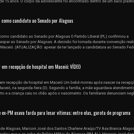
, de 15 anos. O corpo da adolescente foi encontrado dentro de um saco plásti
r como candidato ao Senado por Alagoas
como candidato ao Senado por Alagoas O Partido Liberal (PL) confirmou a
Gaspar ao Senado por Alagoas. A decisão foi tomada durante convenção real
em Maceió. (ATUALIZAÇÃO: apesar de ter lançado a candidatura ao Senado Fed
 em recepção de hospital em Maceió; VÍDEO
 em recepção de hospital em Maceió Um bebê morreu após nascer na recepç
aceió, na segunda-feira (3). Segundo a família, a mãe aguardava atendimen
rto e a criança caiu no chão após o nascimento. Os familiares denunciam neg
e ex-PM usava farda para lesar vítimas; entre elas, garota de programa
ar de Alagoas, Marconi José dos Santos Charlene Araújo/TV Asa Branca Alago
revelou que o ex-cabo da Polícia Militar de Alagoas (PM-AL), Marconi José dos