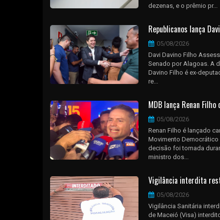
dezenas, e o prêmio pr...
Republicanos lança Dav
05/08/2026
Davi Davino Filho Assess
Senado por Alagoas. A de
Davino Filho é ex-deputa
re...
MDB lança Renan Filho 
05/08/2026
Renan Filho é lançado c
Movimento Democrático B
decisão foi tomada duran
ministro dos...
Vigilância interdita re
05/08/2026
Vigilância Sanitária inte
de Maceió (Visa) interdito