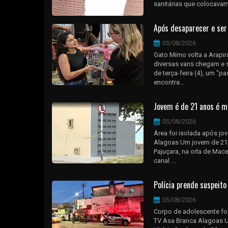
sanitárias que colocavam
Após desaparecer e ser
05/08/2026
Gato Mimo volta a Arapir
diversas vans chegam e 
de terça-feira (4), um "
encontra...
Jovem é de 21 anos é mo
05/08/2026
Área foi isolada após j
Alagoas Um jovem de 21 an
Pajuçara, na orla de Mace
canal ...
Polícia prende suspeit
05/08/2026
Corpo de adolescente foi
TV Asa Branca Alagoas U