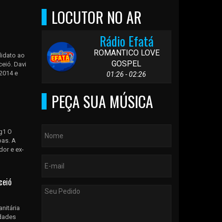
LOCUTOR NO AR
Rádio Efatá
ROMANTICO LOVE
didato ao
GOSPEL
eió. Davi
 2014 e
01:26 - 02:26
PEÇA SUA MÚSICA
g1 O
oas. A
dor e ex-
ceió
nitária
idades