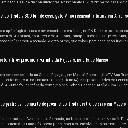
 em risco a saúde de consumidores e funcionários. 📱Participe do canal do g1
 encontrado a 600 km de casa, gato Mimo reencontra tutora em Arapira
aca após fugir de casa e ser encontrado em Natal, no RN Durante todos os os
saem de Arapiraca, no Agreste de Alagoas, transportando passageiros. Mas, 
passageiro" chamou a atenção: o gato Mimo, que voltou para casa após fugir e 
rto a tiros próximo à Feirinha da Pajuçara, na orla de Maceió
ovem ser assassinado na Orla da Pajuçara, em Maceió Reprodução/TV Asa Bra
os foi morto a tiros na noite de terça-feira (4), nas proximidades da Feirinh
ió. A vítima foi identificada como Moisés Gabriel César de Araújo Silva. 📱Par
o de participar de morte de jovem encontrada dentro de saco em Maceió
 encontrado na Avenida Juca Sampaio, no bairro Jacintinho, em Maceió. Thay
m homem de 31 anos foi preso por suspeita de envolvimento na morte de Ma