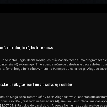
eió: chorinho, forró, teatro e shows
e João Victor Regis. Benita Rodrigues 🎉🥳Maceió recebe uma programação cu
quinta-feira (6) e domingo (9). A agenda reúne de palestras e peças de teatro
ho, forró, brega funk e heavy metal. 📱Participe do canal do g1 Alagoas Entre
stas de Alagoas acertam a quadra; veja cidades
040 da Mega-Sena. Reprodução / Caixa Alagoas teve 29 apostas que acertar
oncurso 3040, realizado na terça-feira (4), em São Paulo. Cada uma das apo
$1.057,65. 📱Participe do canal do g1 Alagoas Nenhuma aposta acertou as se