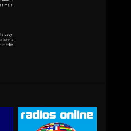
as mais...
ta Levy
a cervical
 médic...