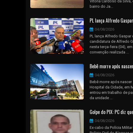
Vitória Cardoso da Silva
bairro do Ja...
PL lança Alfredo Gaspa
04/08/2026
PL lança Alfredo Gaspar 
candidatura de Alfredo 
nesta terça-feira (04), 
convenção realizada ...
Bebê morre após nascer
04/08/2026
Bebê morre após nascer
Hospital da Cidade, em M
entrou em trabalho de pa
da unidade ...
Golpe do PIX: PC diz qu
04/08/2026
Ex-cabo da Polícia Milit
Polícia Civil de Alagoas 